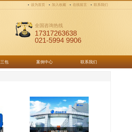
设为首页
加入收藏
在线留言
联系我们
全国咨询热线
17317263638
021-5994 9906
量三包
案例中心
联系我们
量三包
案例中心
联系我们