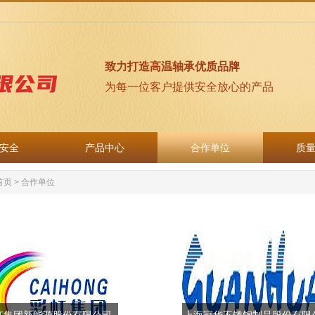
致力打造高温轴承优质品牌
为每一位客户提供安全放心的产品
安全
产品中心
合作单位
质
安全
产品中心
合作单位
质
首页
>
合作单位