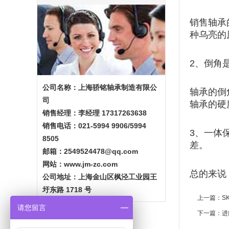
销售轴承
种乌亮的
2、倒角
公司名称：上海骄铭轴承制造有限公
轴承的倒
司
轴承的硬
销售经理：李经理 17317263638
销售电话：021-5994 9906/5994
3、一体
8505
差。
邮箱：2549524478@qq.com
网站：
www.jm-zc.com
总的来说
公司地址：上海金山区枫泾工业园王
圩东路 1718 号
上一篇：
S
请您留言
下一篇：
进