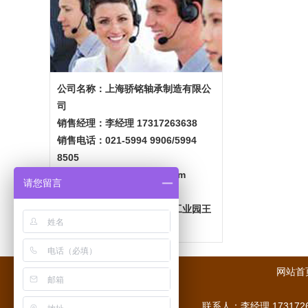
公司名称：上海骄铭轴承制造有限公
司
销售经理：李经理 17317263638
销售电话：021-5994 9906/5994
8505
邮箱：2549524478@qq.com
请您留言
网站：
www.jm-zc.com
公司地址：上海金山区枫泾工业园王
圩东路 1718 号
网站首
联系人：李经理 1731726