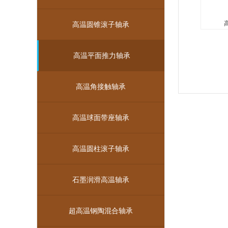
高温圆锥滚子轴承
高
高温平
高温平面推力轴承
同型号
换，承
高温角接触轴承
受力，
向，内
环境轴
高温球面带座轴承
无保持 架
高温圆柱滚子轴承
石墨润滑高温轴承
超高温钢陶混合轴承