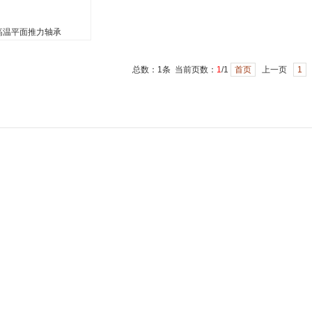
高温平面推力轴承
温平面推力轴承
面推力球轴承尺寸和相
总数：1条 当前页数：
1
/1
首页
上一页
1
，任何国标轴承进行替
受轴向载荷，不可径向
可承受一定接触角力
外圈可分离安装，高温
承结构分为有保持架和
，用...
1