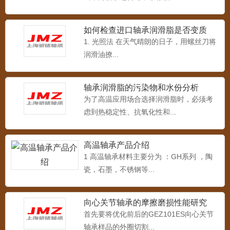
如何检查进口轴承润滑脂是否变质
高温滑块座轴承 UCT
1. 光照法 在天气晴朗的日子，用螺丝刀将
UCT200型 高温带滑块座外球面轴承（-40
润滑油撩...
～1200°）...
轴承润滑脂的污染物和水份分析
为了高温应用场合选择润滑脂时，必须考
高温方形座轴承 UCFU
虑到热稳定性、抗氧化性和...
UCFU型 高温环形座外球面轴承（-40～
1200°）...
高温轴承产品介绍
1 高温轴承材料主要分为 ：GH系列 ，陶
瓷，石墨，不锈钢等...
高温菱形座轴承 UCFLU
UCFLU200型 高温带环形座外球面轴承
（-40～1200...
向心关节轴承的摩擦磨损性能研究
首先要将优化前后的GEZ101ES向心关节
轴承样品的外圈切割...