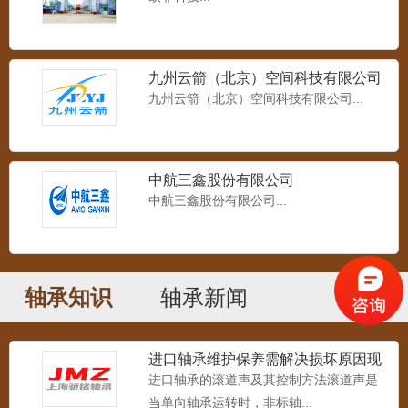
1：T20000型 2：TS20000型双列球面滚
子轴承，...
九州云箭（北京）空间科技有限公司
九州云箭（北京）空间科技有限公司...
高温平面推力轴承
高温平面推力球轴承尺寸和相同型号，任
何国标轴承进行替换，承受...
中航三鑫股份有限公司
中航三鑫股份有限公司...
高温角接触轴承
角接触高温轴承国标尺寸，相同型号任何
国标轴承可进行替换，是高...
轴承知识
轴承新闻
高温圆锥滚子轴承
进口轴承维护保养需解决损坏原因现
高温圆柱滚子轴承尺寸和相同型号，任何
象
进口轴承的滚道声及其控制方法滚道声是
国标轴承进行替换，轴承分...
当单向轴承运转时，非标轴...